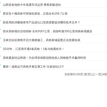
山西首条地铁今年底通车试运营 乘客刷脸进站
西安至十堰高铁可研报告获批，正线全长256.7公里
防疫用的消毒物资等产品进出口贸易需要提供哪些技术文件？
邵永高铁项目启动招标 全长约97公里，拟按时速350公里高铁标准建设
玉林北站近期将开启大规模施工，高铁新城蓝图正在抓紧绘就
2020年，江苏再开通4条高铁！2条与南通有关！
高铁紧急转运肺源！为全球首例新冠肺炎病人肺移植手术赢得时间
重磅！成南达万高铁开展定测工作 沿途设站12个
当前第6/130页 [
首页
] [
上一页
] [
4
][